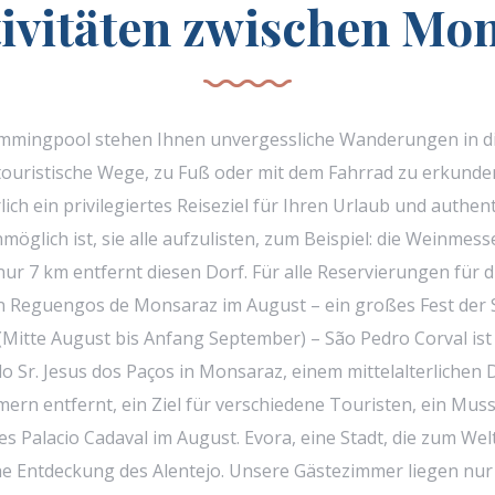
tivitäten zwischen Mo
mingpool stehen Ihnen unvergessliche Wanderungen in die
ouristische Wege, zu Fuß oder mit dem Fahrrad zu erkunden.
ch ein privilegiertes Reiseziel für Ihren Urlaub und authent
nmöglich ist, sie alle aufzulisten, zum Beispiel: die Weinmes
 7 km entfernt diesen Dorf. Für alle Reservierungen für di
a in Reguengos de Monsaraz im August – ein großes Fest der
 (Mitte August bis Anfang September) – São Pedro Corval is
s do Sr. Jesus dos Paços in Monsaraz, einem mittelalterlich
 entfernt, ein Ziel für verschiedene Touristen, ein Muss, 
des Palacio Cadaval im August. Evora, eine Stadt, die zum We
sche Entdeckung des Alentejo. Unsere Gästezimmer liegen nu