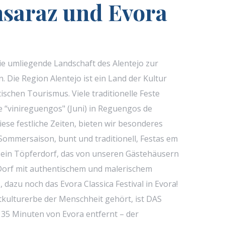
nsaraz und Evora
 umliegende Landschaft des Alentejo zur
 Die Region Alentejo ist ein Land der Kultur
ischen Tourismus. Viele traditionelle Feste
se “vinireguengos" (Juni) in Reguengos de
ese festliche Zeiten, bieten wir besonderes
 Sommersaison, bunt und traditionell, Festas em
t ein Töpferdorf, das von unseren Gästehäusern
en Dorf mit authentischem und malerischem
dazu noch das Evora Classica Festival in Evora!
ltkulturerbe der Menschheit gehört, ist DAS
r 35 Minuten von Evora entfernt – der