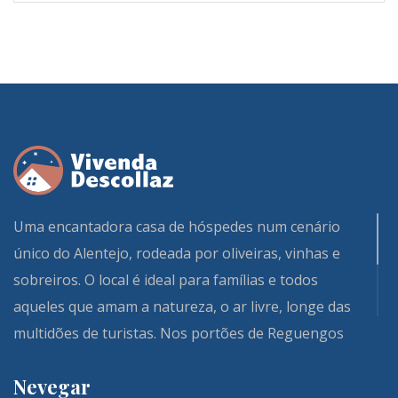
Uma encantadora casa de hóspedes num cenário
único do Alentejo, rodeada por oliveiras, vinhas e
sobreiros. O local é ideal para famílias e todos
aqueles que amam a natureza, o ar livre, longe das
multidões de turistas. Nos portões de Reguengos
de Monsaraz e Évora, nossa Vivenda e seus
Nevegar
quartos totalmente renovados são uma daquelas