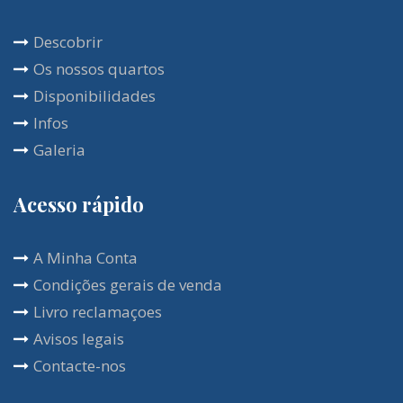
residências que trazem calma e conforto. Um bom
Descobrir
pequeno almoço está incluído no preço do quarto e
Os nossos quartos
geralmente é servido no terraço. Você podera
Disponibilidades
desfrutar deste lugar durante todo o ano, se assim
Infos
a desejar uma infinidade de atividades à sua
Galeria
disposição.
Acesso rápido
A Minha Conta
Condições gerais de venda
Livro reclamaçoes
Avisos legais
Contacte-nos