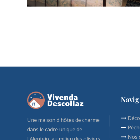
Navig
Déco
Une maison d'hôtes de charme
Pêch
dans le cadre unique de
Nos 
l'Alentejo, au milieu des oliviers,