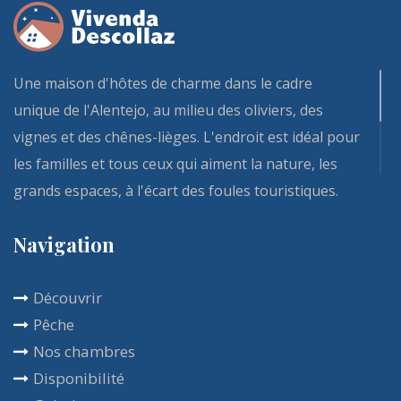
Une maison d'hôtes de charme dans le cadre
unique de l'Alentejo, au milieu des oliviers, des
vignes et des chênes-lièges. L'endroit est idéal pour
les familles et tous ceux qui aiment la nature, les
grands espaces, à l'écart des foules touristiques.
Aux portes de Reguengos de Monsaraz et d'Evora,
Navigation
notre Vivenda et ses chambres d'hôtes entièrement
rénovées fait partie de ces demeures qui apportent
Découvrir
calme et confort. Le copieux petit déjeuner est
Pêche
inclus dans la location des chambres, et est
Nos chambres
généralement servi sur la terrasse. Vous
Disponibilité
savourerez cet endroit toute l'année avec une