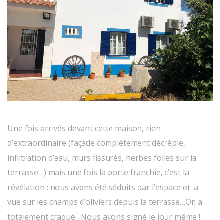
Une fois arrivés devant cette maison, rien
d’extraordinaire (façade complètement décrépie,
infiltration d’eau, murs fissurés, herbes folles sur la
terrasse…) mais une fois la porte franchie, c’est la
révélation : nous avons été séduits par l’espace et la
vue sur les champs d’oliviers depuis la terrasse…On a
totalement craqué…Nous avons signé le jour même !