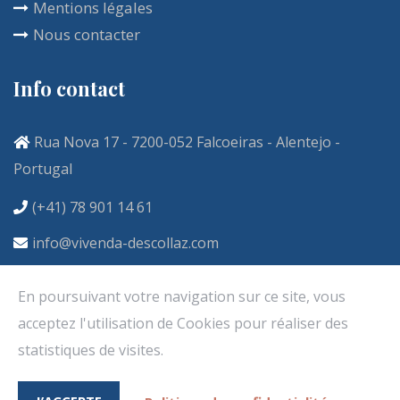
Mentions légales
Nous contacter
Info contact
Rua Nova 17 - 7200-052 Falcoeiras - Alentejo -
Portugal
(+41) 78 901 14 61
info@vivenda-descollaz.com
En poursuivant votre navigation sur ce site, vous
acceptez l'utilisation de Cookies pour réaliser des
statistiques de visites.
Copyright ©2020. Tous droits réservés. Créé par
Agence Narobaz