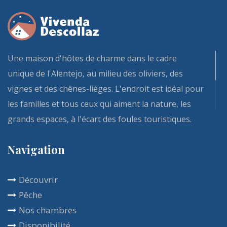
Une maison d'hôtes de charme dans le cadre
unique de l'Alentejo, au milieu des oliviers, des
vignes et des chênes-lièges. L'endroit est idéal pour
les familles et tous ceux qui aiment la nature, les
grands espaces, à l'écart des foules touristiques.
Aux portes de Reguengos de Monsaraz et d'Evora,
Navigation
notre Vivenda et ses chambres d'hôtes entièrement
rénovées fait partie de ces demeures qui apportent
Découvrir
calme et confort. Le copieux petit déjeuner est
Pêche
inclus dans la location des chambres, et est
Nos chambres
généralement servi sur la terrasse. Vous
Disponibilité
savourerez cet endroit toute l'année avec une